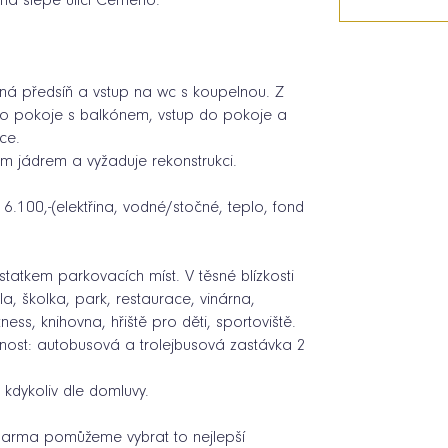
 na slepé ulici Černého.
rná předsíň a vstup na wc s koupelnou. Z
ho pokoje s balkónem, vstup do pokoje a
ce.
m jádrem a vyžaduje rekonstrukci.
6.100,-(elektřina, vodné/stočné, teplo, fond
statkem parkovacích míst. V těsné blízkosti
a, školka, park, restaurace, vinárna,
tness, knihovna, hřiště pro děti, sportoviště.
nost: autobusová a trolejbusová zastávka 2
 kdykoliv dle domluvy.
arma pomůžeme vybrat to nejlepší