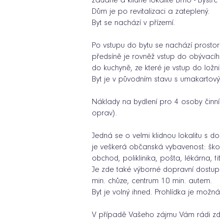
žádané a klidné lokalitě Brno - Bystrc
Dům je po revitalizaci a zateplený.
Byt se nachází v přízemí.
Po vstupu do bytu se nachází prosto
předsíně je rovněž vstup do obývací
do kuchyně, ze které je vstup do ložni
Byt je v původním stavu s umakartový
Náklady na bydlení pro 4 osoby činní 
oprav).
Jedná se o velmi klidnou lokalitu s do
je veškerá občanská vybavenost: škol
obchod, poliklinika, pošta, lékárna, fi
Je zde také výborné dopravní dostup
min. chůze, centrum 10 min. autem.
Byt je volný ihned. Prohlídka je možná
V případě Vašeho zájmu Vám rádi zd