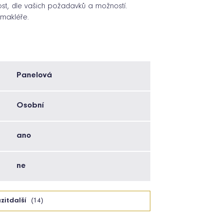
ost, dle vašich požadavků a možností.
 makléře.
Panelová
Osobní
ano
ne
zit
další
(14)