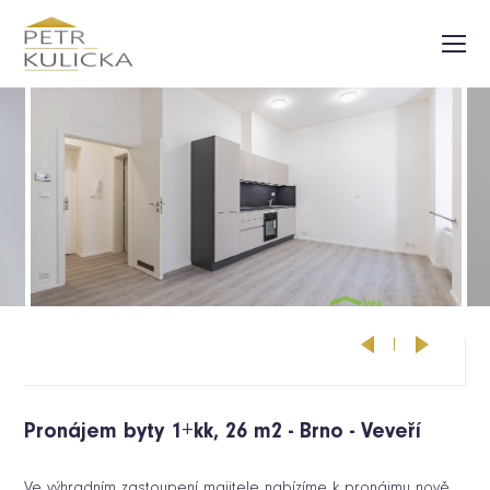
Aktuální nabídka
Prodané nemovitosti
Jak pracuji
Reference
Kontakt
Pronájem byty 1+kk, 26 m2 - Brno - Veveří
Ve výhradním zastoupení majitele nabízíme k pronájmu nově