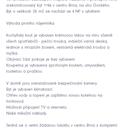
zrekonstruovaný byt 1+kk v centru Brna, na ulici Gorkého.
Byt o velikosti 26 m2 se nachází ve 4.NP s výtahem.
Výhoda prvního nájemníka.
Kuchyňský kout je vybaven krémovou linkou na míru včetně
všech spotřebičů - pečící trouba, indukční varná deska,
lednice s mrazícím boxem, vestavná elektrická trouba a
myčka.
Obývací část pokoje je bez vybavení.
Koupelna je vybavena sprchovým koutem, umyvadlem,
toaletou a pračkou.
V domě jsou nainstalované bezpečnostní kamery.
Byt je vybaven klimatizací.
Ohřev vody a topení je zajištěno novou kotelnou na
horkovod.
Možnost připojení TV a internetu.
Nízké měsíční náklady.
Jedná se o velmi žádanou lokalitu v centru Brna s kompletní